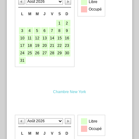
Libre
Occupé
L
M
M
J
V
S
D
1
2
3
4
5
6
7
8
9
10
11
12
13
14
15
16
17
18
19
20
21
22
23
24
25
26
27
28
29
30
31
Chambre New York
Libre
Occupé
L
M
M
J
V
S
D